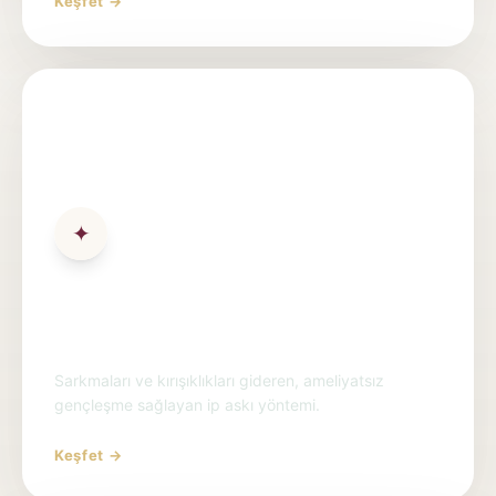
Keşfet →
✦
İp ile Yüz Askılama Ankara |
Cerrahsız Yüz Germe
Sarkmaları ve kırışıklıkları gideren, ameliyatsız
gençleşme sağlayan ip askı yöntemi.
Keşfet →