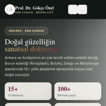
Prof. Dr. Gökçe Özel
KBB UZMANI · RINOPLASTI
ANKARA · KBB UZMANI
Doğal güzelliğin
sanatsal dokunuşu
Ankara ve Antalya'nın en çok tercih edilen estetik kliniği.
Burun estetiği (Rinoplasti), Botoks, Dolgu ve Mezoterapi
alanlarında 15+ yıllık akademik deneyimle kişiye özel
doğal sonuçlar.
15+
100+
Yıl deneyim
Bilimsel yayın