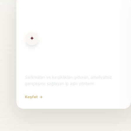
✦
İp ile Yüz Askılama Ankara |
Cerrahsız Yüz Germe
Sarkmaları ve kırışıklıkları gideren, ameliyatsız
gençleşme sağlayan ip askı yöntemi.
Keşfet →