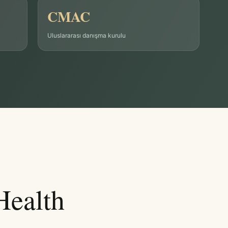
CMAC
Uluslararası danışma kurulu
Health