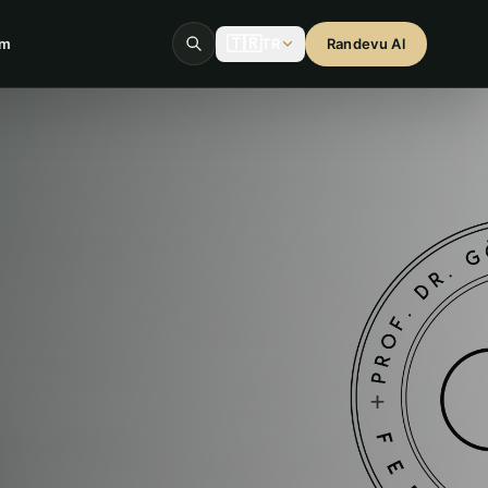
🇹🇷
im
TR
Randevu Al