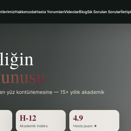
tlerimiz
Hakkımızda
Hasta Yorumları
Videolar
Blog
Sık Sorulan Sorular
İletiş
liğin
kunuşu
iden yüz kontürlemesine — 15+ yıllık akademik
H-12
4.9
Akademik indeks
Hasta puanı ★