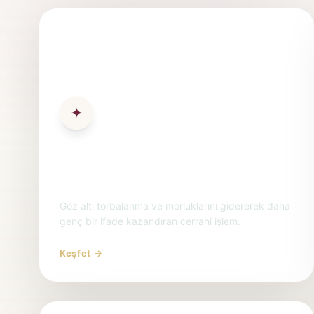
✦
Alt Blefaroplasti Ankara | Göz
Altı Torbaları İçin Çözüm
Göz altı torbalanma ve morluklarını gidererek daha
genç bir ifade kazandıran cerrahi işlem.
Keşfet →