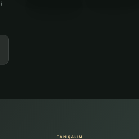
i
TANIŞALIM