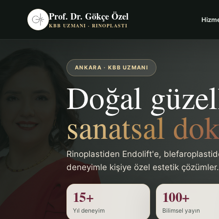
Prof. Dr. Gökçe Özel
Hizme
KBB UZMANI · RINOPLASTI
ANKARA · KBB UZMANI
Doğal güzel
sanatsal do
Rinoplastiden Endolift'e, blefaroplast
deneyimle kişiye özel estetik çözümler.
15+
100+
Yıl deneyim
Bilimsel yayın