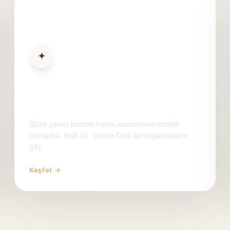
✦
Badem Göz Estetiği Ankara &
Antalya | Kanto Cantoplasti
Göze çekici badem formu kazandıran estetik
planlama. Prof. Dr. Gökçe Özel ile doğal badem
göz.
Keşfet →