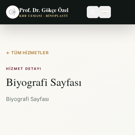
Prof. Dr. Gökçe Özel
KBB UZMANI · RINOPLASTI
←
TÜM HIZMETLER
HIZMET DETAYI
Biyografi Sayfası
Biyografi Sayfası