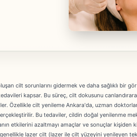
luşan cilt sorunlarını gidermek ve daha sağlıklı bir g
avileri kapsar. Bu süreç, cilt dokusunu canlandırarak kı
fler. Özellikle cilt yenileme Ankara'da, uzman doktorla
rçekleştirilir. Bu tedaviler, cildin doğal yenilenme m
ın etkilerini azaltmayı amaçlar ve sonuçlar kişiden kiş
genellikle lazer cilt (lazer ile cilt yüzeyini yenileyen tek