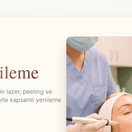
nileme
 için lazer, peeling ve
lerle kapsamlı yenileme