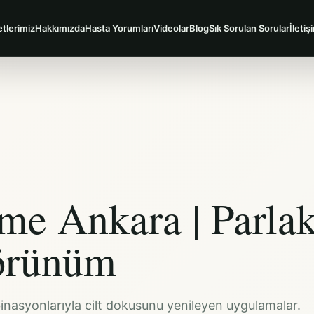
tlerimiz
Hakkımızda
Hasta Yorumları
Videolar
Blog
Sık Sorulan Sorular
İletiş
eme Ankara | Parla
Görünüm
nasyonlarıyla cilt dokusunu yenileyen uygulamalar.