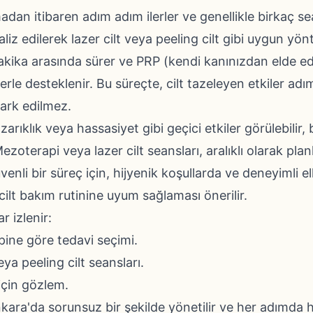
madan itibaren adım adım ilerler ve genellikle birkaç 
aliz edilerek lazer cilt veya peeling cilt gibi uygun yön
akika arasında sürer ve PRP (kendi kanınızdan elde e
erle desteklenir. Bu süreçte, cilt tazeleyen etkiler ad
ark edilmez.
ızarıklık veya hassasiyet gibi geçici etkiler görülebili
Mezoterapi veya lazer cilt seansları, aralıklı olarak plan
venli bir süreç için, hijyenik koşullarda ve deneyimli e
ilt bakım rutinine uyum sağlaması önerilir.
 izlenir:
ipine göre tedavi seçimi.
a peeling cilt seansları.
için gözlem.
nkara'da sorunsuz bir şekilde yönetilir ve her adımda