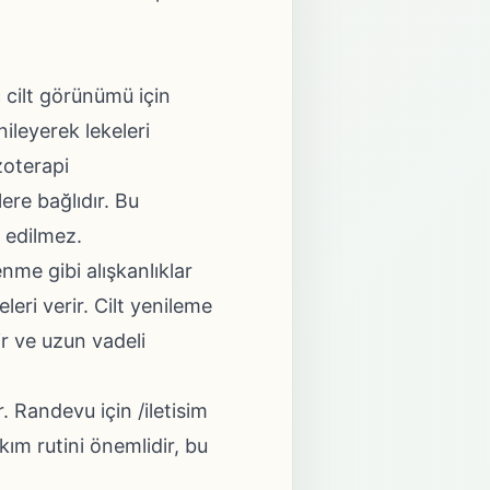
 cilt görünümü için
nileyerek lekeleri
zoterapi
ere bağlıdır. Bu
t edilmez.
me gibi alışkanlıklar
leri verir. Cilt yenileme
r ve uzun vadeli
r. Randevu için
/iletisim
kım rutini önemlidir, bu