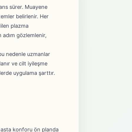
seans sürer. Muayene
temler belirlenir. Her
dilen plazma
ım adım gözlemlenir,
r, bu nedenle uzmanlar
lanır ve cilt iyileşme
llerde uygulama şarttır.
 hasta konforu ön planda