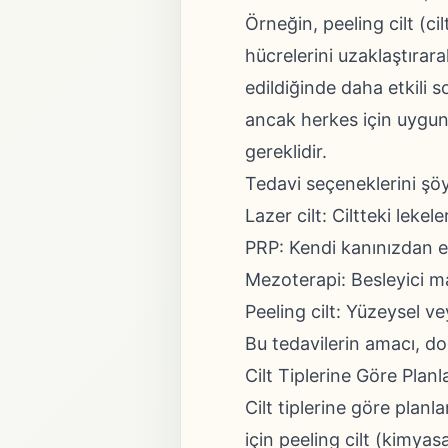
Örneğin, peeling cilt (c
hücrelerini uzaklaştırar
edildiğinde daha etkili s
ancak herkes için uygun 
gereklidir.
Tedavi seçeneklerini şöyl
Lazer cilt: Ciltteki lekele
PRP: Kendi kanınızdan eld
Mezoterapi: Besleyici mad
Peeling cilt: Yüzeysel vey
Bu tedavilerin amacı, do
Cilt Tiplerine Göre Plan
Cilt tiplerine göre planl
için peeling cilt (kimyasa