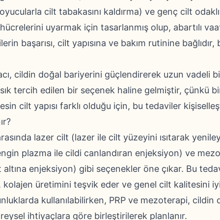
oyucularla cilt tabakasını kaldırma) ve genç cilt odakl
t hücrelerini uyarmak için tasarlanmış olup, abartılı va
lerin başarısı, cilt yapısına ve bakım rutinine bağlıdır
cı, cildin doğal bariyerini güçlendirerek uzun vadeli b
sık tercih edilen bir seçenek haline gelmiştir, çünkü 
kesin cilt yapısı farklı olduğu için, bu tedaviler kişiselle
ır?
arasında lazer cilt (lazer ile cilt yüzeyini ısıtarak yeni
gin plazma ile cildi canlandıran enjeksiyon) ve mezo
lt altına enjeksiyon) gibi seçenekler öne çıkar. Bu tedav
r, kolajen üretimini teşvik eder ve genel cilt kalitesini iyi
nluklarda kullanılabilirken, PRP ve mezoterapi, cildin 
ireysel ihtiyaçlara göre birleştirilerek planlanır.