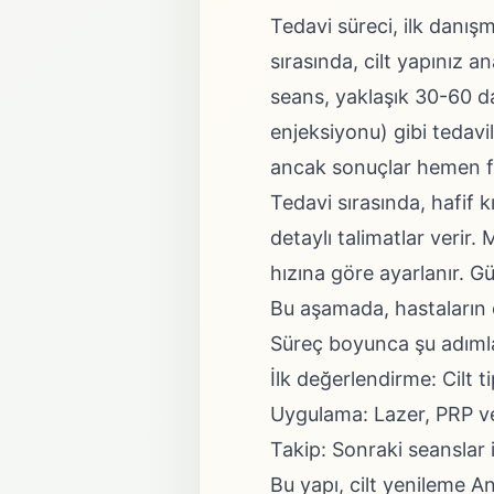
Tedavi süreci, ilk danış
sırasında, cilt yapınız an
seans, yaklaşık 30-60 d
enjeksiyonu) gibi tedavil
ancak sonuçlar hemen f
Tedavi sırasında, hafif k
detaylı talimatlar verir. 
hızına göre ayarlanır. Gü
Bu aşamada, hastaların c
Süreç boyunca şu adımlar
İlk değerlendirme: Cilt t
Uygulama: Lazer, PRP vey
Takip: Sonraki seanslar 
Bu yapı, cilt yenileme A