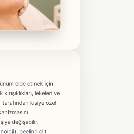
örünüm elde etmek için
rışıklıkları, lekeleri ve
r tarafından kişiye özel
ekanizmasını
iye değişebilir.
noloji), peeling cilt