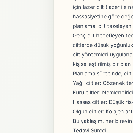
için lazer cilt (lazer il
hassasiyetine göre değer
planlama, cilt tazeleyen 
Genç cilt hedefleyen ted
ciltlerde düşük yoğunlukl
cilt yöntemleri uygulanab
kişiselleştirilmiş bir pla
Planlama sürecinde, cilt 
Yağlı ciltler: Gözenek t
Kuru ciltler: Nemlendiric
Hassas ciltler: Düşük ri
Olgun ciltler: Kolajen ar
Bu yaklaşım, her bireyin 
Tedavi Süreci