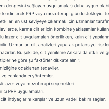
e nem dengesini sağlayan uygulamalar) daha uygun olabilir
lendirilerek PRP veya mezoterapi gibi destekleyici ted
etkileri en üst seviyeye çıkarmak için uzmanlar tarafın
avilerde, karma ciltler için kombine yaklaşımlar kullan
u lazer cilt uygulamaları önerilirken, kalın cilt yapıla
ilir. Uzmanlar, cilt analizleri yaparak potansiyel riskl
n hazırlar. Bu şekilde, cilt yenileme Ankara'da etkili ve g
tiplerine göre şu faktörler dikkate alınır:
emizliğine odaklanan tedaviler.
i ve canlandırıcı yöntemler.
skli lazer veya mezoterapi seçenekleri.
tırıcı PRP uygulamaları.
cilt ihtiyaçlarını karşılar ve uzun vadeli bakım sağlar.