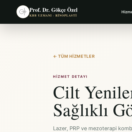
Prof. Dr. Gökçe Özel
Hizme
KBB UZMANI · RINOPLASTI
←
TÜM HIZMETLER
HIZMET DETAYI
Cilt Yenil
Sağlıklı 
Lazer, PRP ve mezoterapi kombi