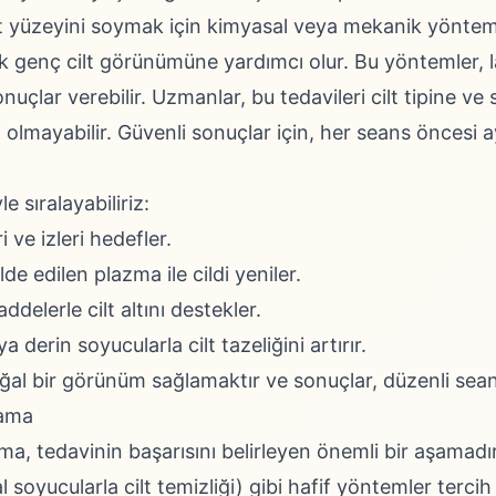
ilt yüzeyini soymak için kimyasal veya mekanik yöntemle
ak genç cilt görünümüne yardımcı olur. Bu yöntemler, l
onuçlar verebilir. Uzmanlar, bu tedavileri cilt tipine v
olmayabilir. Güvenli sonuçlar için, her seans öncesi a
e sıralayabiliriz:
ri ve izleri hedefler.
e edilen plazma ile cildi yeniler.
delerle cilt altını destekler.
a derin soyucularla cilt tazeliğini artırır.
ğal bir görünüm sağlamaktır ve sonuçlar, düzenli seansla
lama
ama, tedavinin başarısını belirleyen önemli bir aşamadır.
l soyucularla cilt temizliği) gibi hafif yöntemler tercih 