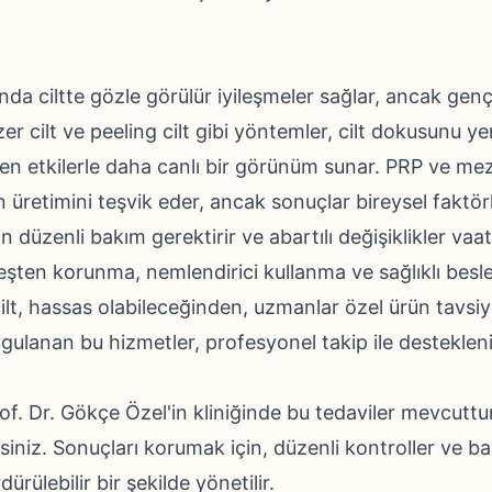
nda ciltte gözle görülür iyileşmeler sağlar, ancak genç
zer cilt ve peeling cilt gibi yöntemler, cilt dokusunu ye
leyen etkilerle daha canlı bir görünüm sunar. PRP ve me
 üretimini teşvik eder, ancak sonuçlar bireysel faktörl
için düzenli bakım gerektirir ve abartılı değişiklikler vaa
ten korunma, nemlendirici kullanma ve sağlıklı beslen
cilt, hassas olabileceğinden, uzmanlar özel ürün tavsiye
ulanan bu hizmetler, profesyonel takip ile destekleni
f. Dr. Gökçe Özel'in kliniğinde bu tedaviler mevcuttu
rsiniz. Sonuçları korumak için, düzenli kontroller ve ba
dürülebilir bir şekilde yönetilir.