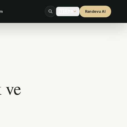
🇹🇷
im
TR
Randevu Al
k ve