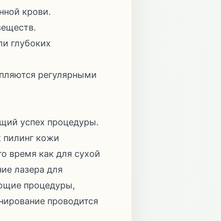
нной крови.
веществ.
ли глубоких
епляются регулярными
щий успех процедуры.
к пилинг кожи
о время как для сухой
ие лазера для
ющие процедуры,
анирование проводится