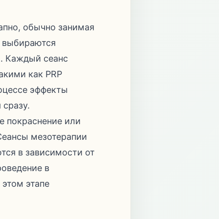
апно, обычно занимая
и выбираются
и. Каждый сеанс
акими как PRP
роцессе эффекты
 сразу.
е покраснение или
Сеансы мезотерапии
тся в зависимости от
роведение в
 этом этапе