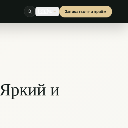
🇷🇺
RU
Записаться на приём
 Яркий и