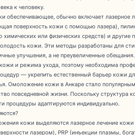
века к человеку.
жи обеспечивающее, обычно включает лазерное 
ющая поверхность кожи с помощью лазера), пили
 химических или физических средств) и другие 
олодость кожи. Эти методы разработаны для ст
ичные улучшения, а не преувеличенные обещания.
 кожи и режима ухода, поэтому необходима проф
роцедур — укрепить естественный барьер кожи д
ья. Омоложение кожи в Анкаре стало популярным
тво повседневной жизни. Поскольку структура к
эти процедуры адаптируются индивидуально.
яются?
ожения кожи выделяются лазерное лечение кожи
оверхности лазером), PRP (инъекции плазмы, бог