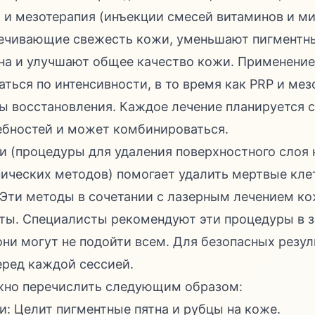
 и мезотерапия (инъекции смесей витаминов и ми
печивающие свежесть кожи, уменьшают пигментны
на и улучшают общее качество кожи. Применение
ться по интенсивности, в то время как PRP и ме
ы восстановления. Каждое лечение планируется с
ебностей и может комбинироваться.
и (процедуры для удаления поверхностного слоя
ических методов) помогает удалить мертвые кле
Эти методы в сочетании с лазерным лечением ко
ты. Специалисты рекомендуют эти процедуры в з
ни могут не подойти всем. Для безопасных резул
ред каждой сессией.
жно перечислить следующим образом:
и: Целит пигментные пятна и рубцы на коже.