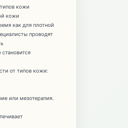
 типов кожи
ой кожи
ремя как для плотной
пециалисты проводят
ть
 становится
ти от типов кожи:
ние или мезотерапия.
спечивает