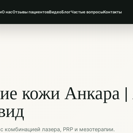
и
О нас
Отзывы пациентов
Видео
Блог
Частые вопросы
Контакты
е кожи Анкара |
вид
 комбинацией лазера, PRP и мезотерапии.