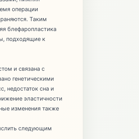
ремя операции
храняются. Таким
няя блефаропластика
ы, подходящие к
том и связана с
вано генетическими
, недостаток сна и
снижение эластичности
ьные изменения также
числить следующим