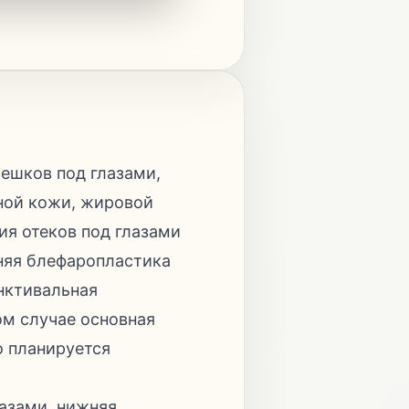
ешков под глазами,
чной кожи, жировой
ия отеков под глазами
няя блефаропластика
нктивальная
ом случае основная
о планируется
азами, нижняя