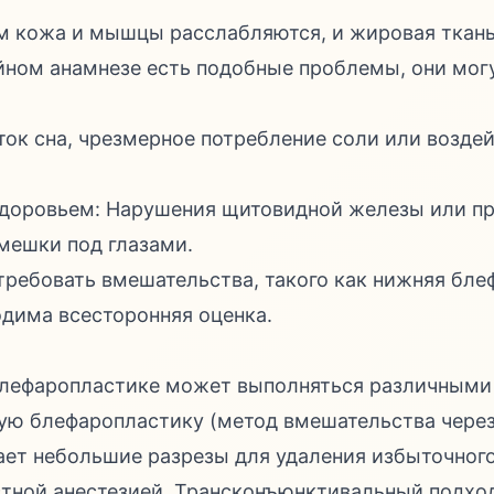
м кожа и мышцы расслабляются, и жировая ткань 
ейном анамнезе есть подобные проблемы, они мог
ток сна, чрезмерное потребление соли или возде
здоровьем: Нарушения щитовидной железы или п
мешки под глазами.
требовать вмешательства, такого как нижняя блеф
дима всесторонняя оценка.
блефаропластике может выполняться различными
ю блефаропластику (метод вмешательства через 
ает небольшие разрезы для удаления избыточног
стной анестезией. Трансконъюнктивальный подход