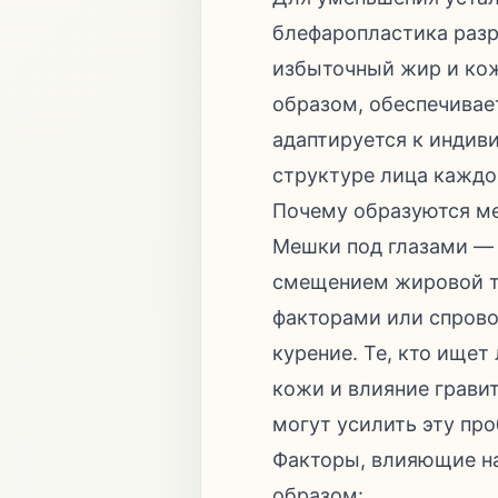
блефаропластика разр
избыточный жир и кож
образом, обеспечивае
адаптируется к индив
структуре лица каждо
Почему образуются м
Мешки под глазами — 
смещением жировой тк
факторами или спрово
курение. Те, кто ище
кожи и влияние грави
могут усилить эту про
Факторы, влияющие н
образом: