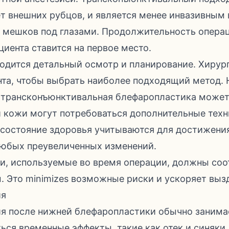
ет внешних рубцов, и является менее инвазивным
 мешков под глазами. Продолжительность опера
ациента ставится на первое место.
одится детальный осмотр и планирование. Хирур
нта, чтобы выбрать наиболее подходящий метод. 
 трансконъюнктивальная блефаропластика может 
 кожи могут потребоваться дополнительные техн
состояние здоровья учитываются для достижени
 любых преувеличенных изменений.
и, используемые во время операции, должны соо
. Это minimizes возможные риски и ускоряет выз
ия
я после нижней блефаропластики обычно занимает
ься временные эффекты, такие как отек и синяки