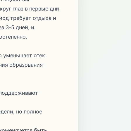
руг глаз в первые дни
риод требует отдыха и
 3-5 дней, и
остепенно.
о уменьшает отек.
ния образования
ы поддерживают
дели, но полное
екомендуется быть