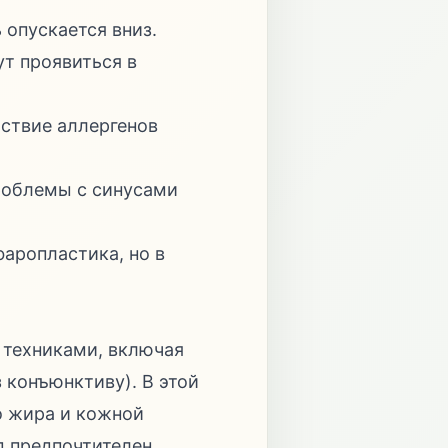
опускается вниз.
ут проявиться в
йствие аллергенов
роблемы с синусами
аропластика, но в
 техниками, включая
конъюнктиву). В этой
о жира и кожной
 предпочтителен,