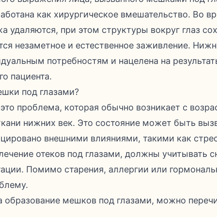
аботана как хирургическое вмешательство. Во в
а удаляются, при этом структуры вокруг глаз со
тся незаметное и естественное заживление. Ниж
идуальным потребностям и нацелена на результат
го пациента.
ешки под глазами?
это проблема, которая обычно возникает с возрас
ани нижних век. Это состояние может быть выз
цировано внешними влияниями, такими как стресс
т лечение отеков под глазами, должны учитывать 
тации. Помимо старения, аллергии или гормонал
блему.
а образование мешков под глазами, можно пере