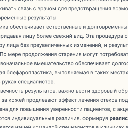
ивать связь с врачом для предотвращения возм
временные результаты
ка обеспечивает естественные и долговременные
придавая лицу более свежий вид. Эта процедура 
ру лица без преувеличенных изменений, и резуль
. По мере продолжения старения могут потребоват
рвоначальное вмешательство обеспечивает долго
я блефаропластика, выполняемая в таких местах,
 руках специалистов.
вечность результатов, важно вести здоровый обр
 за кожей продлевают эффект лечения отеков под
ена для повышения уверенности пациентов, с акц
аются индивидуальные различия, формируя
реали
яется нашей командой специалистов в клиниках в