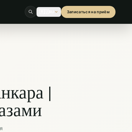
🇷🇺
RU
Записаться на приём
нкара |
азами
я