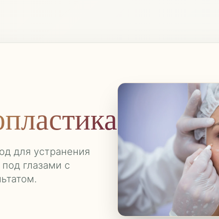
я
опластика
од для устранения
 под глазами с
ьтатом.