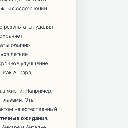
ожных осложнений.
 результаты, удаляя
сохраняет
таты обычно
ься легкие
срочное улучшение.
 как Анкара,
аз жизни. Например,
 глазами. Эта
ентом на естественный
стичные ожидания
.
 Анкаре и Анталье.