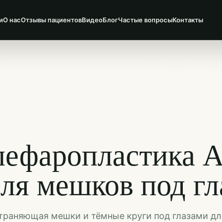
и
О нас
Отзывы пациентов
Видео
Блог
Частые вопросы
Контакты
ефаропластика А
ля мешков под гл
страняющая мешки и тёмные круги под глазами дл