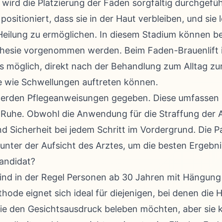
ird die Platzierung der Fäden sorgfältig durchgefü
ositioniert, dass sie in der Haut verbleiben, und sie l
 Heilung zu ermöglichen. In diesem Stadium können 
hesie vorgenommen werden. Beim Faden-Brauenlift i
es möglich, direkt nach der Behandlung zum Alltag z
 wie Schwellungen auftreten können.
rden Pflegeanweisungen gegeben. Diese umfassen S
 Ruhe. Obwohl die Anwendung für die Straffung der 
d Sicherheit bei jedem Schritt im Vordergrund. Die P
nter der Aufsicht des Arztes, um die besten Ergebnis
Kandidat?
ind in der Regel Personen ab 30 Jahren mit Hängun
de eignet sich ideal für diejenigen, bei denen die H
 den Gesichtsausdruck beleben möchten, aber sie k