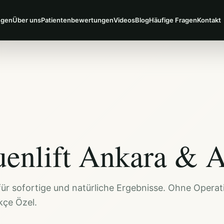
ngen
Über uns
Patientenbewertungen
Videos
Blog
Häufige Fragen
Kontakt
enlift Ankara & A
ür sofortige und natürliche Ergebnisse. Ohne Operat
kçe Özel.