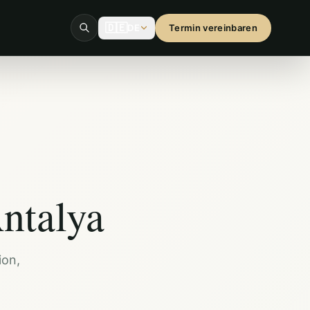
🇩🇪
DE
Termin vereinbaren
ntalya
ion,