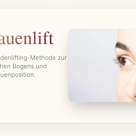
uenlift
adenlifting-Methode zur
ichen Bogens und
uenposition.