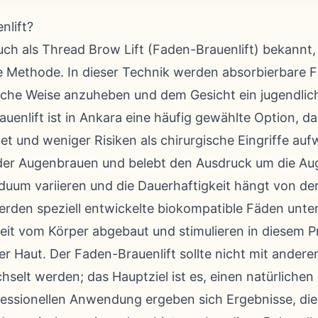
nlift?
ch als Thread Brow Lift (Faden-Brauenlift) bekannt, i
he Methode. In dieser Technik werden absorbierbare 
iche Weise anzuheben und dem Gesicht ein jugendlic
uenlift ist in Ankara eine häufig gewählte Option, da
tet und weniger Risiken als chirurgische Eingriffe au
 der Augenbrauen und belebt den Ausdruck um die Aug
duum variieren und die Dauerhaftigkeit hängt von de
rden speziell entwickelte biokompatible Fäden unter 
eit vom Körper abgebaut und stimulieren in diesem P
er Haut. Der Faden-Brauenlift sollte nicht mit ander
selt werden; das Hauptziel ist es, einen natürlichen 
fessionellen Anwendung ergeben sich Ergebnisse, die