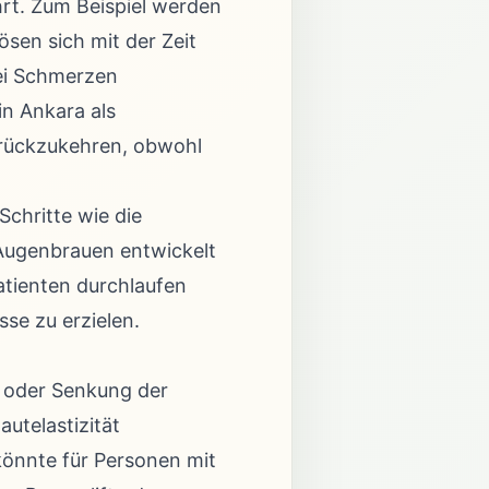
hrt. Zum Beispiel werden
ösen sich mit der Zeit
bei Schmerzen
n Ankara als
urückzukehren, obwohl
chritte wie die
Augenbrauen entwickelt
atienten durchlaufen
se zu erzielen.
g oder Senkung der
autelastizität
önnte für Personen mit