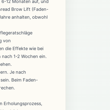
a 6-12 Monaten auf, und
Thread Brow Lift (Faden-
 Jahre anhalten, obwohl
Pflegeratschläge
g von
n die Effekte wie bei
en nach 1-2 Wochen ein.
sehen.
ern. Je nach
 sein. Beim Faden-
prechen.
en Erholungsprozess,