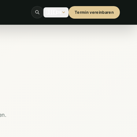
🇩🇪
DE
Termin vereinbaren
en.