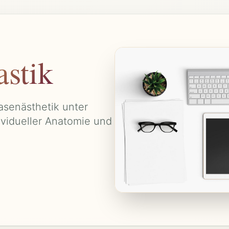
astik
asenästhetik unter
ividueller Anatomie und